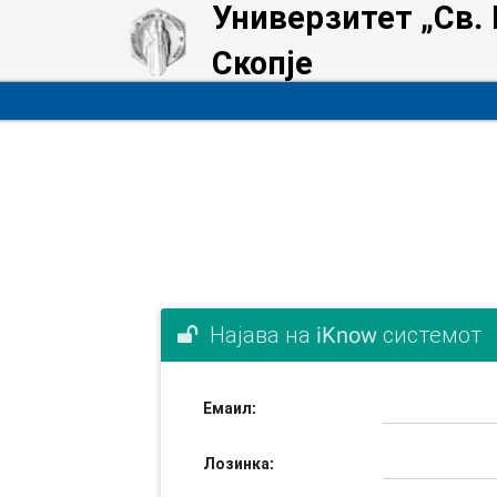
Универзитет „Св.
Скопје
Најава на iKnow системот
Емаил:
Лозинка: