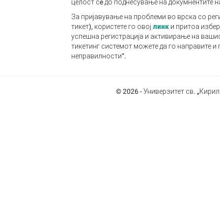
целост сè до поднесување на докумнентите на
За пријавување на проблеми во врска со ре
тикет), користете го овој
линк
и притоа избер
успешна регистрација и активирање на ваши
тикетинг системот можете да го направите и 
неправилности“.
© 2026 - Универзитет св. „Кирил