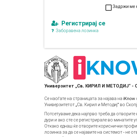
Задржи ме 
Регистрирај се
Заборавена лозинка
i
KNO
Универзитет „Св. КИРИЛ И МЕТОДИЈ“ - 
Се наоѓате на страницата за најава на iKnow
Универзитетот „Св. Кирил и Методиј“ во Скопј
Потсетуваме дека најпрво треба да отворите 
дури и ако сте се регистрирале во минатите 
Откако еднаш ќе отворите кориснички профил
лозинка за да се најавите на системот - не о